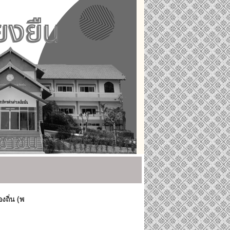
ถิ่น (พ