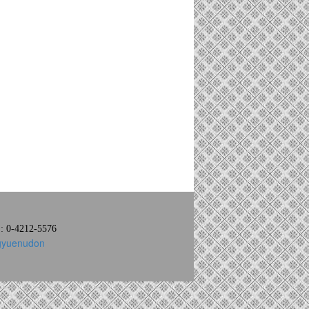
: 0-4212-5576
ngyuenudon