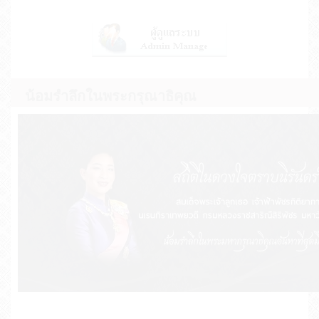
น้อมรำลึกในพระกรุณาธิคุณ