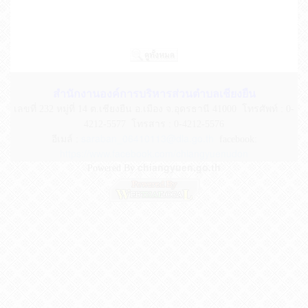
สำนักงานองค์การบริหารส่วนตำบลเชียงยืน
เลขที่ 232 หมู่ที่ 14 ต.เชียงยืน อ.เมือง จ.อุดรธานี 41000
โทรศัพท์ : 0-
4212-5577 โทรสาร : 0-4212-5576
saraban_06410113@dla.go.th
อีเมล์ :
facebook:
https://www.facebook.com/chiangyuenudon
chiangyuen.go.th
Powered By